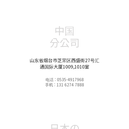
中国
分公司
山东省烟台市芝罘区西盛街27号汇
通国际大厦1009,1010室
电话 : 0535-4917968
手机 : 131 6274 7888
日本の