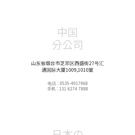
中国
分公司
山东省烟台市芝罘区西盛街27号汇
通国际大厦1009,1010室
电话 : 0535-4917968
手机 : 131 6274 7888
日本の