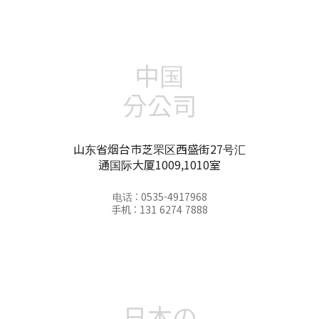
中国
分公司
山东省烟台市芝罘区西盛街27号汇
通国际大厦1009,1010室
电话 : 0535-4917968
手机 : 131 6274 7888
日本の