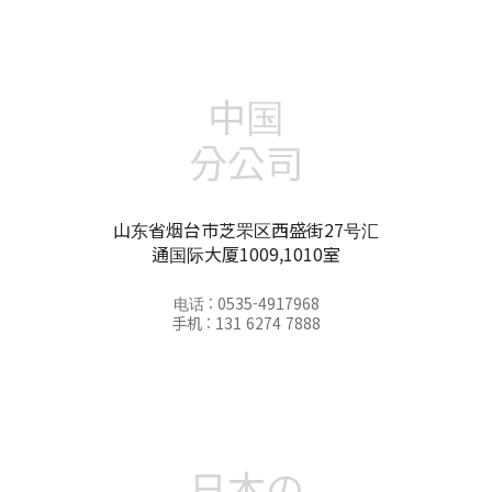
中国
分公司
山东省烟台市芝罘区西盛街27号汇
通国际大厦1009,1010室
电话 : 0535-4917968
手机 : 131 6274 7888
日本の