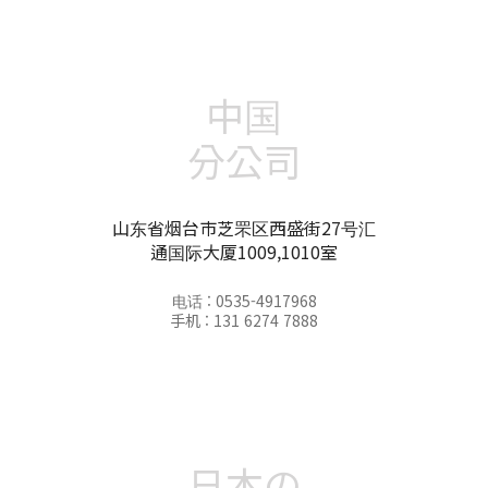
中国
分公司
山东省烟台市芝罘区西盛街27号汇
通国际大厦1009,1010室
电话 : 0535-4917968
手机 : 131 6274 7888
日本の