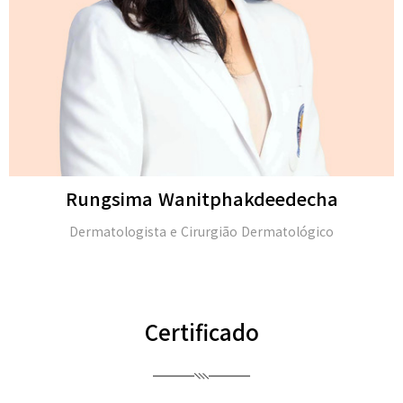
kdeedecha
Michael H
 Dermatológico
M.D. e membro da Academia Am
(FAAD
Certificado