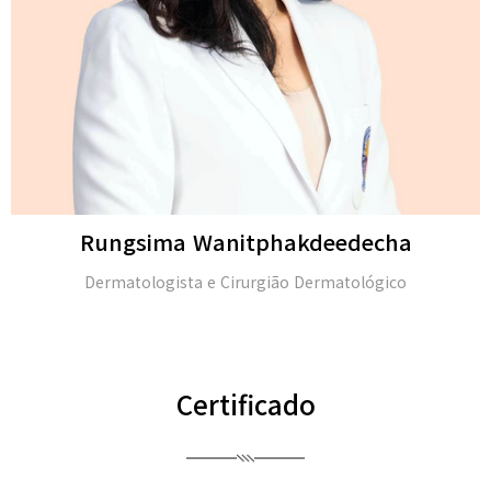
ha
Michael H. Gold
ico
M.D. e membro da Academia Americana de
(FAAD)
Certificado