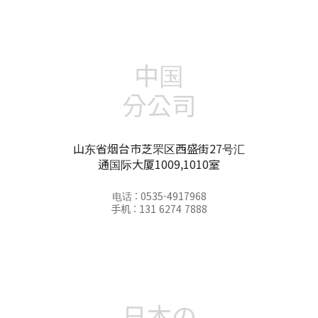
中国
分公司
山东省烟台市芝罘区西盛街27号汇
通国际大厦1009,1010室
电话 : 0535-4917968
手机 : 131 6274 7888
日本の