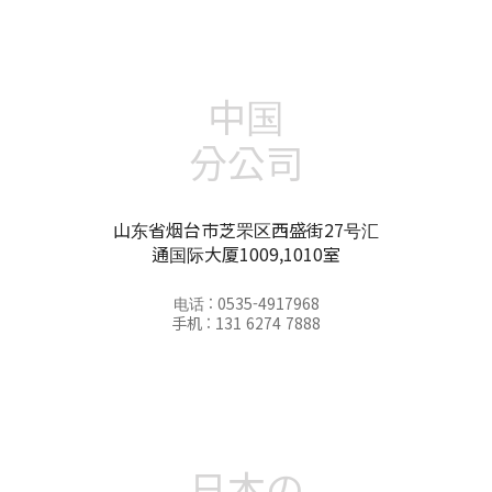
中国
分公司
山东省烟台市芝罘区西盛街27号汇
通国际大厦1009,1010室
电话 : 0535-4917968
手机 : 131 6274 7888
日本の