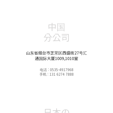
中国
分公司
山东省烟台市芝罘区西盛街27号汇
通国际大厦1009,1010室
电话 : 0535-4917968
手机 : 131 6274 7888
日本の