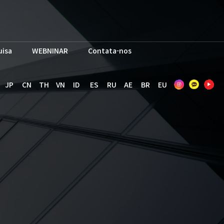
uisa
WEBNINAR
Contata-nos
JP
CN
TH
VN
ID
ES
RU
AE
BR
EU