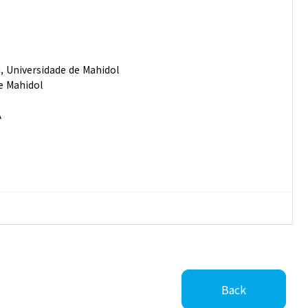
, Universidade de Mahidol
e Mahidol
A
Back