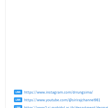
https://www.instagram.com/drrungsima/
LINK
https://www.youtube.com/@sirirajchannel981
LINK
https://www2.si.mahidol.ac.th/department/derma
LINK