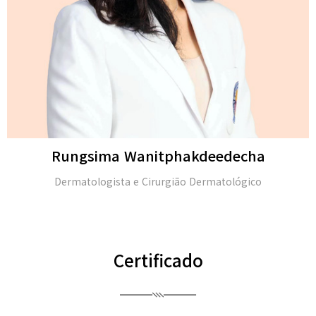
kdeedecha
Michael H
 Dermatológico
M.D. e membro da Academia Am
(FAAD
Certificado