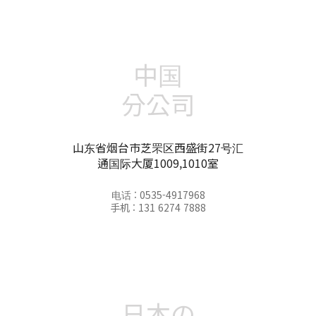
中国
分公司
山东省烟台市芝罘区西盛街27号汇
通国际大厦1009,1010室
电话 : 0535-4917968
手机 : 131 6274 7888
日本の