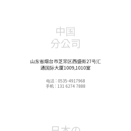
中国
分公司
山东省烟台市芝罘区西盛街27号汇
通国际大厦1009,1010室
电话 : 0535-4917968
手机 : 131 6274 7888
日本の