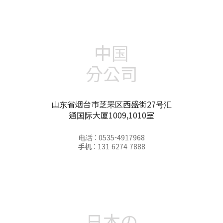
中国
分公司
山东省烟台市芝罘区西盛街27号汇
通国际大厦1009,1010室
电话 : 0535-4917968
手机 : 131 6274 7888
日本の