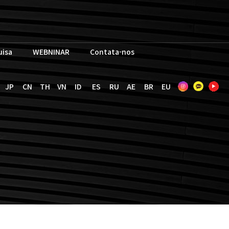
uisa
WEBNINAR
Contata-nos
JP
CN
TH
VN
ID
ES
RU
AE
BR
EU