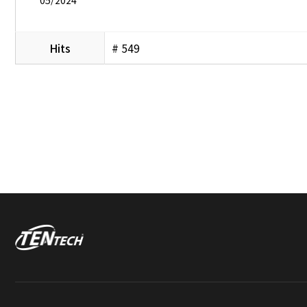
Hits
# 549