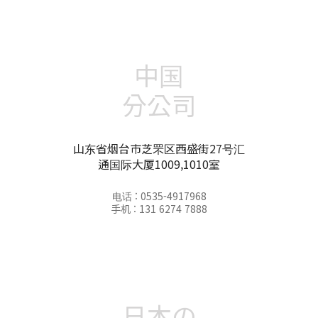
中国
分公司
山东省烟台市芝罘区西盛街27号汇
通国际大厦1009,1010室
电话 : 0535-4917968
手机 : 131 6274 7888
日本の