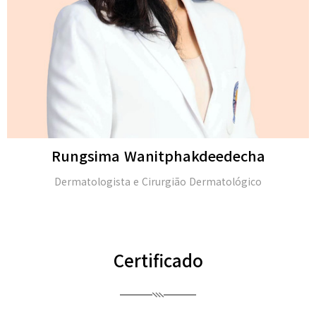
decha
Michael H. Go
tológico
M.D. e membro da Academia America
(FAAD)
Certificado