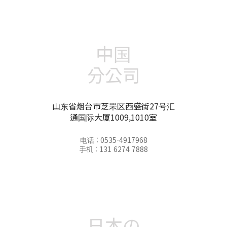
中国
分公司
山东省烟台市芝罘区西盛街27号汇
通国际大厦1009,1010室
电话 : 0535-4917968
手机 : 131 6274 7888
日本の