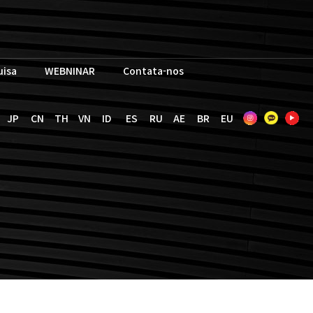
uisa
WEBNINAR
Contata-nos
JP
CN
TH
VN
ID
ES
RU
AE
BR
EU