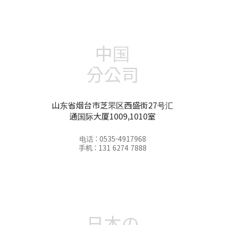
中国
分公司
山东省烟台市芝罘区西盛街27号汇
通国际大厦1009,1010室
电话 : 0535-4917968
手机 : 131 6274 7888
日本の