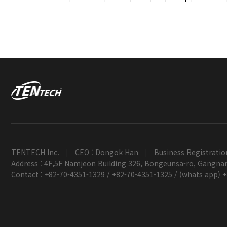
TENTECH Inc.
CEO : Dongok Han
Business Registratio
|
|
Address : 4F,5F Namjeon Building 326, Bongeunsa-ro, Gangnam
Contact : +82-70-4351-1329 / +82-70-4351-1325 / (whats app) 