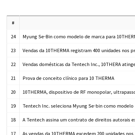
#
24
Myung Se-Bin como modelo de marca para 10THE
23
Vendas da 10THERMA registram 400 unidades nos pr
22
Vendas domésticas da Tentech Inc., 10THERA ating
21
Prova de conceito clínico para 10 THERMA
20
10THERMA, dispositivo de RF monopolar, ultrapass
19
Tentech Inc. seleciona Myung Se-bin como model
18
A Tentech assina um contrato de direitos autorais ex
17
As vendas da 10THERMA excedem 200 unidades nos 