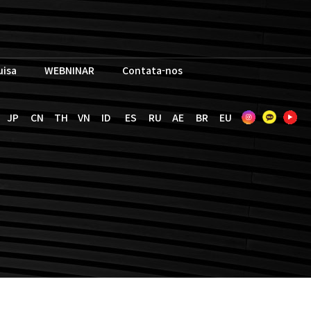
uisa
WEBNINAR
Contata-nos
JP
CN
TH
VN
ID
ES
RU
AE
BR
EU