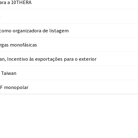
para a 10THERA
n
 como organizadora de listagem
argas monofásicas
n, Incentivo às exportações para o exterior
 Taiwan
RF monopolar