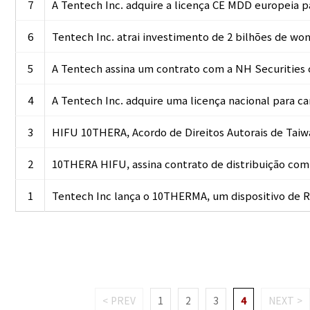
7
A Tentech Inc. adquire a licença CE MDD europeia 
6
Tentech Inc. atrai investimento de 2 bilhões de wo
5
A Tentech assina um contrato com a NH Securities
4
A Tentech Inc. adquire uma licença nacional para c
3
HIFU 10THERA, Acordo de Direitos Autorais de Taiwa
2
10THERA HIFU, assina contrato de distribuição com
1
Tentech Inc lança o 10THERMA, um dispositivo de 
< PREV
1
2
3
4
NEXT >