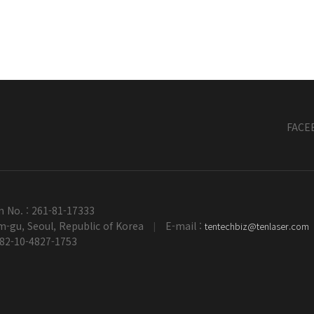
FACE
n No. : 261-81-17333
-gu, Seoul, Republic of Korea
E-mail :
tentechbiz@tenlaser.com
|
+82-10-4827-1753