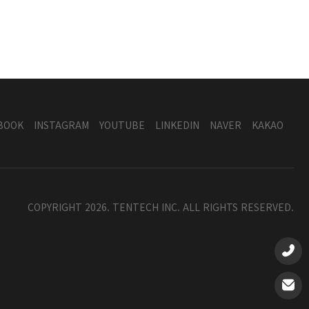
BOOK
INSTAGRAM
YOUTUBE
LINKEDIN
NAVER
KAKAO
COPYRIGHT 2026. TENTECH INC. ALL RIGHTS RESERVED.