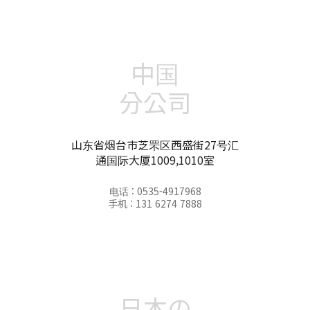
中国
分公司
山东省烟台市芝罘区西盛街27号汇
通国际大厦1009,1010室
电话 : 0535-4917968
手机 : 131 6274 7888
日本の