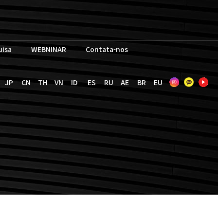
uisa
WEBNINAR
Contata-nos
JP
CN
TH
VN
ID
ES
RU
AE
BR
EU