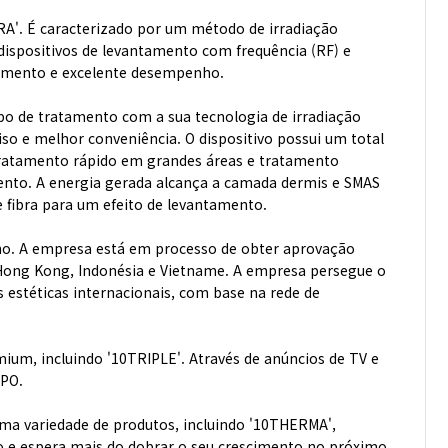
RA'. É caracterizado por um método de irradiação
ispositivos de levantamento com frequência (RF) e
tamento e excelente desempenho.
 de tratamento com a sua tecnologia de irradiação
so e melhor conveniência. O dispositivo possui um total
do tratamento rápido em grandes áreas e tratamento
mento. A energia gerada alcança a camada dermis e SMAS
e fibra para um efeito de levantamento.
ano. A empresa está em processo de obter aprovação
 Hong Kong, Indonésia e Vietname. A empresa persegue o
 estéticas internacionais, com base na rede de
um, incluindo '10TRIPLE'. Através de anúncios de TV e
IPO.
uma variedade de produtos, incluindo '10THERMA',
no e espera mais do dobrar o seu crescimento no próximo