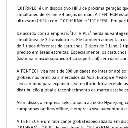
'10TRIPLE' é um dispositivo HIFU de próxima geração que
simultâneo de 3-Line e 4 peças de mão. A TENTECH estab
ultra-som (HIFU) com '10THERMA' e '10THERA'. Em parti
De acordo com a empresa, '10TRIPLE' herda as vantage
simultânea de 3 transdutores. Ele também aumenta a usa
de 7 tipos diferentes de cartuchos: 2 tipos de 3-Line, 2
preciso em áreas estreitas. Especialmente, os cartucho
(sistema musculoaponeurotico superficial) sem danificar 
A TENTECH visa mais de 300 unidades no interior até ao
globais nos principais mercados da Ásia, Europa e Médi
seu caminho para expandir seu território fortalecendo a
distribuição global e reconhecimento de marca estabele
Além disso, a empresa selecionou a atriz Go Hyun-jung 
campanhas on-line/offline, a empresa visa aumentar a co
A TENTECH é um fabricante global especializado em disp
'10THERA' e '10PL'. Especialmente, '10THERMA' pretende 