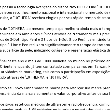
 possui a tecnologia avançada do dispositivo HIFU 2-Line '10THE
eleceu reconhecimento nacional e internacional no mercado de d
cular, a '10THERA' recebeu elogios por seu rápido tempo de tra
ns de '10THERA' ao mesmo tempo que melhora ainda mais o tempo
bilidade em ambientes clínicos através de tratamento mais preci
 tipos de 3-Dot (tipo Pen) e 3 tipos de 1-Dot (tipo Pen), permitin
s tipo 3-Line e Pen reduzem significativamente o tempo de trata
a superfície da pele, induzindo colágeno e regeneração elástica d
 final deste ano e mais de 1.000 unidades no mundo no próximo 
o Oriente, enquanto já tem contratado com parceiros em Taiwan,
s atividades de marketing, tais como a participação em exposições
cido através de '10THERMA' e '10THERA'.
como seu novo embaixador de marca para reforçar sua marca premi
nsciência da marca e aumentar o valor corporativo antes de sua 
ositivos estéticos médicos de ultra-som e radiofrequência, com 
vender mais de 1,Mil unidades no interior e no exterior deste a