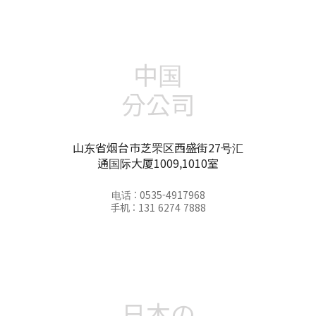
中国
分公司
山东省烟台市芝罘区西盛街27号汇
通国际大厦1009,1010室
电话 : 0535-4917968
手机 : 131 6274 7888
日本の