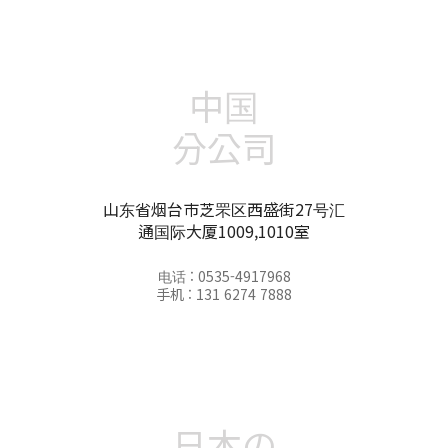
中国
分公司
山东省烟台市芝罘区西盛街27号汇
通国际大厦1009,1010室
电话 : 0535-4917968
手机 : 131 6274 7888
日本の