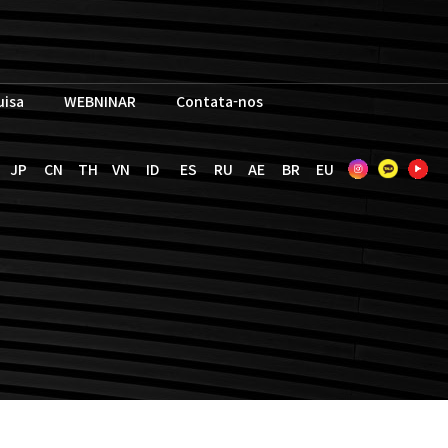
uisa
WEBNINAR
Contata-nos
JP
CN
TH
VN
ID
ES
RU
AE
BR
EU