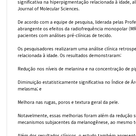
significativa na hiperpigmentação relacionada à idade, al
Journal of Molecular Sciences.
De acordo com a equipe de pesquisa, liderada pelas Prof
abrangente os efeitos da radiofrequência monopolar (MR
pacientes com análises pré-clínicas de tecido.
Os pesquisadores realizaram uma análise clínica retrosp
relacionada à idade. Os resultados demonstraram:
Redução nos níveis de melanina e na concentração de p
Diminuição estatisticamente significativa no Índice de Á
melasma; e
Melhora nas rugas, poros e textura geral da pele.
Notavelmente, essas melhorias foram além da redução s
mecanismos subjacentes da melanogênese, ao mesmo tem
Além dos resultados clínicos, o estudo também apresento