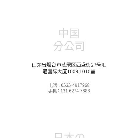
中国
分公司
山东省烟台市芝罘区西盛街27号汇
通国际大厦1009,1010室
电话 : 0535-4917968
手机 : 131 6274 7888
日本の