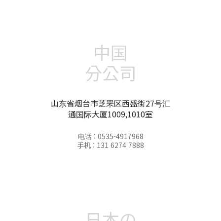
中国
分公司
山东省烟台市芝罘区西盛街27号汇
通国际大厦1009,1010室
电话 : 0535-4917968
手机 : 131 6274 7888
日本の