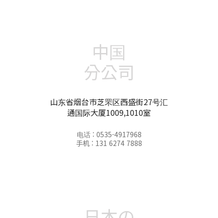
中国
分公司
山东省烟台市芝罘区西盛街27号汇
通国际大厦1009,1010室
电话 : 0535-4917968
手机 : 131 6274 7888
日本の