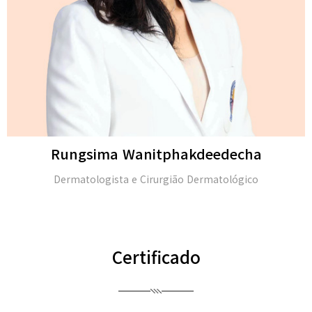
ngsima Wanitphakdeedecha
matologista e Cirurgião Dermatológico
M.D. e
Certificado