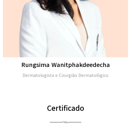
a Wanitphakdeedecha
ta e Cirurgião Dermatológico
M.D. e membro
Certificado