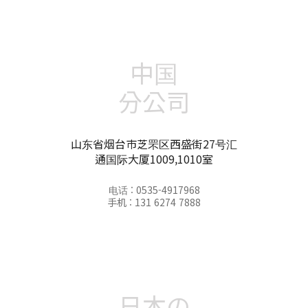
中国
分公司
山东省烟台市芝罘区西盛街27号汇
通国际大厦1009,1010室
电话 : 0535-4917968
手机 : 131 6274 7888
日本の