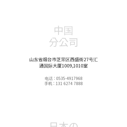
中国
分公司
山东省烟台市芝罘区西盛街27号汇
通国际大厦1009,1010室
电话 : 0535-4917968
手机 : 131 6274 7888
日本の