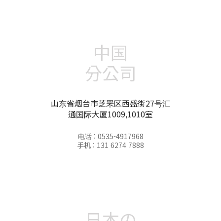
中国
分公司
山东省烟台市芝罘区西盛街27号汇
通国际大厦1009,1010室
电话 : 0535-4917968
手机 : 131 6274 7888
日本の