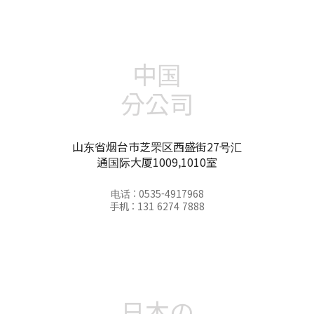
中国
分公司
山东省烟台市芝罘区西盛街27号汇
通国际大厦1009,1010室
电话 : 0535-4917968
手机 : 131 6274 7888
日本の