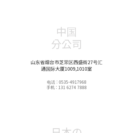
中国
分公司
山东省烟台市芝罘区西盛街27号汇
通国际大厦1009,1010室
电话 : 0535-4917968
手机 : 131 6274 7888
日本の