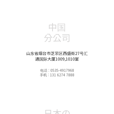
中国
分公司
山东省烟台市芝罘区西盛街27号汇
通国际大厦1009,1010室
电话 : 0535-4917968
手机 : 131 6274 7888
日本の